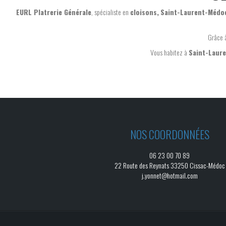
EURL Platrerie Générale
, spécialiste en
cloisons,
Saint-Laurent-Médo
Grâce 
Vous habitez à
Saint-Laur
NOS COORDONNÉES
06 23 00 70 89
22 Route des Reynats 33250 Cissac-Médoc
j.yonnet@hotmail.com