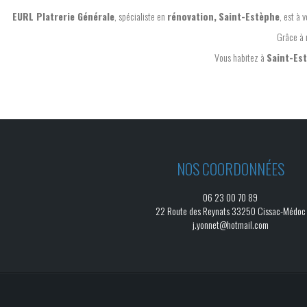
EURL Platrerie Générale
, spécialiste en
rénovation,
Saint-Estèphe
, est à 
Grâce à 
Vous habitez à
Saint-Es
NOS COORDONNÉES
06 23 00 70 89
22 Route des Reynats 33250 Cissac-Médoc
j.yonnet@hotmail.com